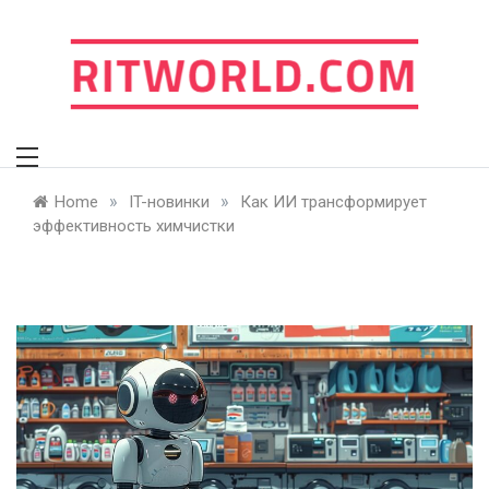
Skip
to
content
ritworld.com
»
»
Home
IT-новинки
Как ИИ трансформирует
эффективность химчистки