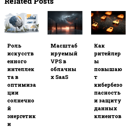
Related Posts
Роль
Масштаб
Как
искусств
ируемый
ритейлер
енного
VPS в
ы
интеллек
облачны
повышаю
та в
х SaaS
т
оптимиза
кибербезо
ции
пасность
солнечно
и защиту
й
данных
энергетик
клиентов
и