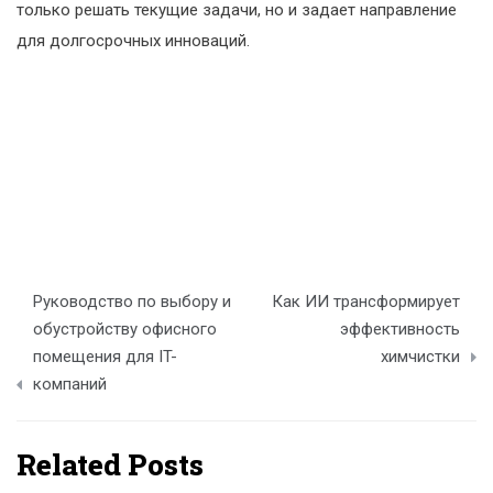
только решать текущие задачи, но и задает направление
для долгосрочных инноваций.
Навигация
Руководство по выбору и
Как ИИ трансформирует
по
обустройству офисного
эффективность
помещения для IT-
химчистки
записям
компаний
Related Posts