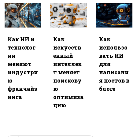
Как ИИ и
Как
Как
технолог
искусств
использо
ии
енный
вать ИИ
меняют
интеллек
для
индустри
т меняет
написани
ю
поискову
я постов в
франчайз
ю
блоге
инга
оптимиза
цию