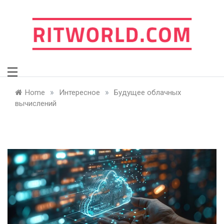
Skip
to
content
ritworld.com
»
»
Home
Интересное
Будущее облачных
вычислений