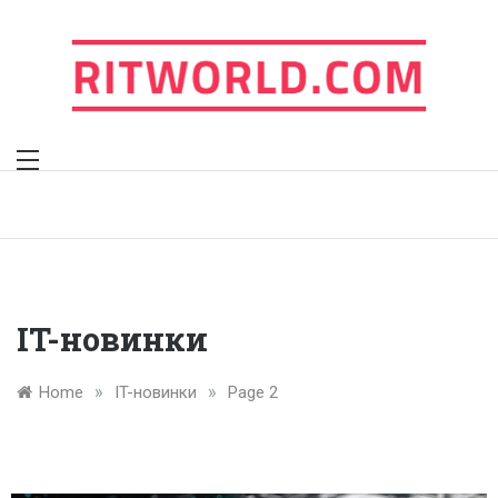
Skip
to
content
ritworld.com
IT-новинки
»
»
Home
IT-новинки
Page 2